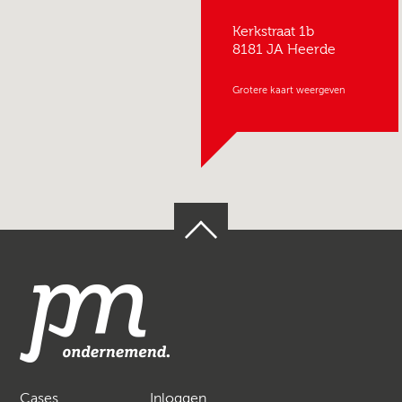
Kerkstraat 1b
8181 JA Heerde
Grotere kaart weergeven
Cases
Inloggen