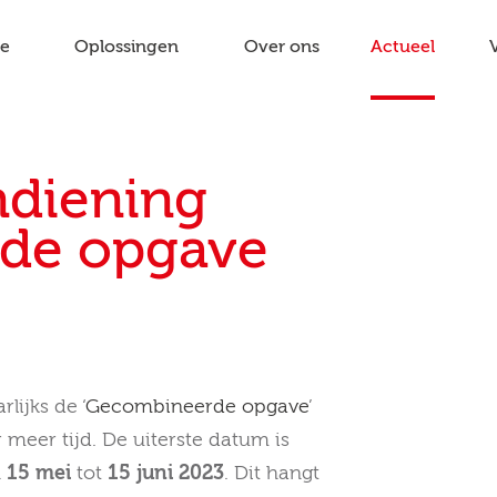
ie
Oplossingen
Over ons
Actueel
indiening
de opgave
lijks de ‘
Gecombineerde opgave
’
r meer tijd. De uiterste datum is
n
15 mei
tot
15 juni 2023
. Dit hangt