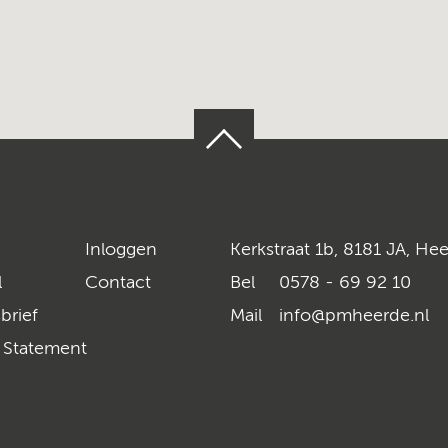
Inloggen
Kerkstraat 1b, 8181 JA, He
l
Contact
Bel
0578 - 69 92 10
brief
Mail
info@pmheerde.nl
y Statement