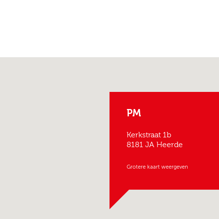
PM
Kerkstraat 1b
8181 JA Heerde
Grotere kaart weergeven